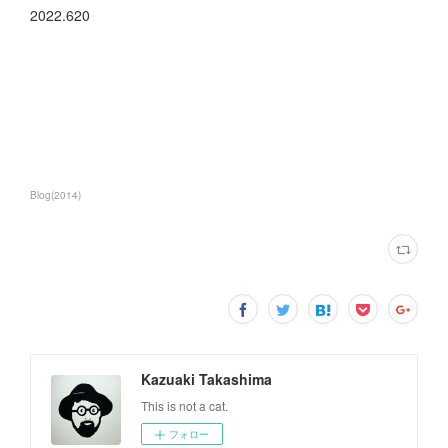
2022.620
Blog
(
2014
)
Kazuaki Takashima
This is not a cat.
フォロー