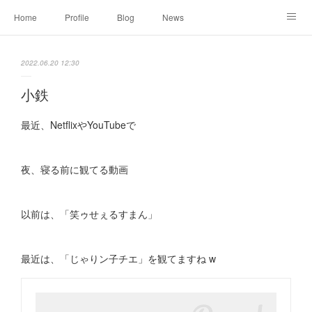
Home
Profile
Blog
News
Online Shopping
Instagram
Works
Link
2022.06.20 12:30
Contact
小鉄
最近、NetflixやYouTubeで
夜、寝る前に観てる動画
以前は、「笑ゥせぇるすまん」
最近は、「じゃりン子チエ」を観てますね w