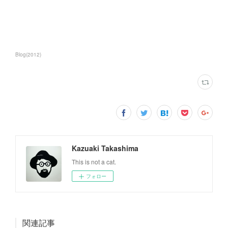
Blog
(
2012
)
Kazuaki Takashima
This is not a cat.
フォロー
関連記事