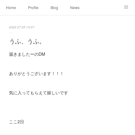
Home
Profile
Blog
News
Online Shopping
Instagram
Works
Link
2022.07.25 13:07
Contact
うふ、うふ。
届きましたーのDM
ありがとうございます！！！
気に入ってもらえて嬉しいです
ここ2日