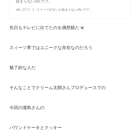
始まらないufu.ウフ。
ufu. [ウフ。] - スイーツがないと始まらないufu.ウフ。
先日もテレビに出てたのを偶然観た w
スィーツ界ではユニークな存在なのだろう
魅了的な人だ
そんなことでクリーム太朗さんプロデュースでの
今回の瀧島さんの
パウンドケーキとクッキー