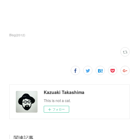
Blog
(
2012
)
Kazuaki Takashima
This is not a cat.
フォロー
関連記事