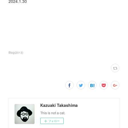
2024.1.30
Blog
(
2013
)
Kazuaki Takashima
This is not a cat.
フォロー