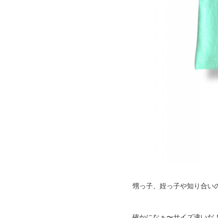
甥っ子、姪っ子や知り合い
確かになぁ〜サイズ違いだ