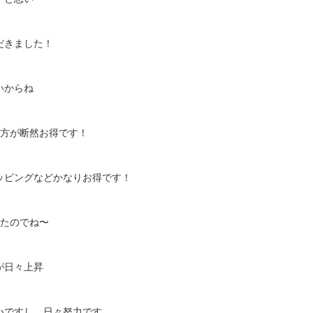
だきました！
いからね
の方が断然お得です！
ッピングなどかなりお得です！
ったのでね〜
が日々上昇
いですし、日々努力です