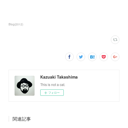
Blog
(
2012
)
Kazuaki Takashima
This is not a cat.
フォロー
関連記事