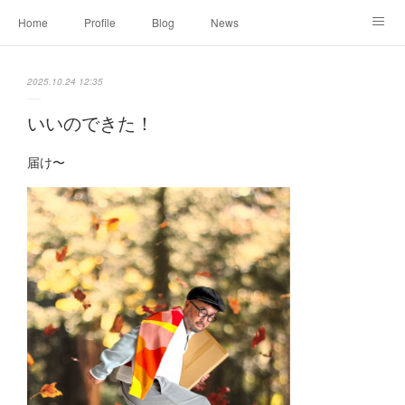
Home
Profile
Blog
News
Online Shopping
Instagram
Works
Link
2025.10.24 12:35
Contact
いいのできた！
届け〜