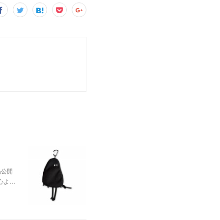
品公開
心よ…