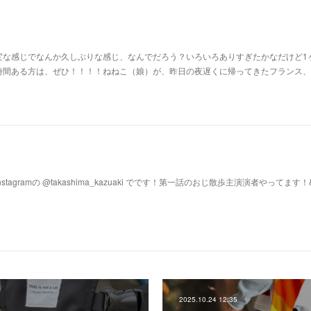
変な感じでなんか久しぶりな感じ、なんでだろう？いろいろありすぎたかなだけど1
時間ある方は、ぜひ！！！！ねねこ（娘）が、昨日の夜遅くに帰ってきたフランス、
gramの @takashima_kazuaki でです！第一話のおじ散歩主演演者やってます！&n
2025.10.24 12:35