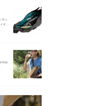
ヶ月ぶ
イギ…
bsp;